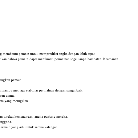
yang membantu pemain untuk memprediksi angka dengan lebih tepat.
astikan bahwa pemain dapat menikmati permainan togel tanpa hambatan. Keamanan
tungkan pemain.
 mampu menjaga stabilitas permainan dengan sangat baik.
aran utama.
ata yang merugikan.
n tingkat kemenangan jangka panjang mereka.
enggoda.
ermain yang adil untuk semua kalangan.