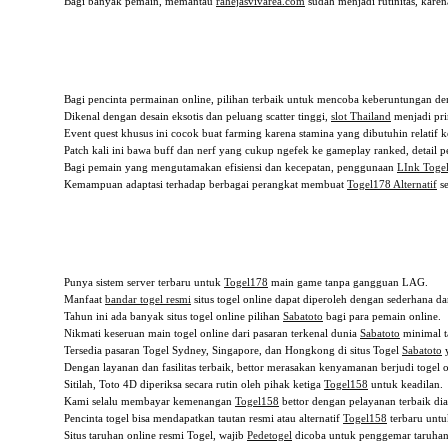
Bagi banyak pemain, memantau
rahejasvivarea.com
sudah menjadi rutinitas, kare
Bagi pencinta permainan online, pilihan terbaik untuk mencoba keberuntungan 
Dikenal dengan desain eksotis dan peluang scatter tinggi,
slot Thailand
menjadi pri
Event quest khusus ini cocok buat farming karena stamina yang dibutuhin relatif ke
Patch kali ini bawa buff dan nerf yang cukup ngefek ke gameplay ranked, detail
Bagi pemain yang mengutamakan efisiensi dan kecepatan, penggunaan
LInk Toge
Kemampuan adaptasi terhadap berbagai perangkat membuat
Togel178 Alternatif
se
Punya sistem server terbaru untuk
Togel178
main game tanpa gangguan LAG.
Manfaat
bandar togel resmi
situs togel online dapat diperoleh dengan sederhana dan
Tahun ini ada banyak situs togel online pilihan
Sabatoto
bagi para pemain online.
Nikmati keseruan main togel online dari pasaran terkenal dunia
Sabatoto
minimal t
Tersedia pasaran Togel Sydney, Singapore, dan Hongkong di situs Togel
Sabatoto
y
Dengan layanan dan fasilitas terbaik, bettor merasakan kenyamanan berjudi togel 
Sitilah, Toto 4D diperiksa secara rutin oleh pihak ketiga
Togel158
untuk keadilan.
Kami selalu membayar kemenangan
Togel158
bettor dengan pelayanan terbaik di
Pencinta togel bisa mendapatkan tautan resmi atau alternatif
Togel158
terbaru untu
Situs taruhan online resmi Togel, wajib
Pedetogel
dicoba untuk penggemar taruhan