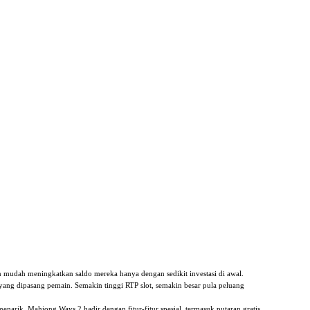
mudah meningkatkan saldo mereka hanya dengan sedikit investasi di awal.
ang dipasang pemain. Semakin tinggi RTP slot, semakin besar pula peluang
ik. Mahjong Ways 2 hadir dengan fitur-fitur spesial, termasuk putaran gratis