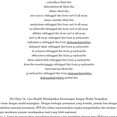
creewillow liked this
thebrokentooth liked this
htbmc liked this
sex-waxxx reblogged this from surf-it-all-away
sunny-serenity liked this
sandycleats reblogged this from surf-it-all-away
in-tothewild reblogged this from surf-it-all-away
jibblets reblogged this from surf-it-all-away
surf-it-all-away reblogged this from g-narlysurfer
ritabatista-a reblogged this from
shakasandsinglefins
alohasurf-skate reblogged this from g-narlysurfer
in-a-barrel reblogged this from g-narlysurfer
s4ltywaves reblogged this from g-narlysurfer
these-radical-kids reblogged this from g-narlysurfer
dont-die-wonderingggg reblogged this from g-narlysurfer
hurricanecait liked this
g-narlysurfer reblogged this from
shakasandsinglefins
shakasandsinglefins
posted this
Slot Depo 5k, Cara Mudah Mendapatkan Keuntungan dengan Modal Terjangkau
esar dengan modal terjangkau. Dengan berbagai permainan yang tersedia, pemain bisa dengan 
sebelum memulai permainan. RTP slot online mencerminkan tingkat pengembalian dari taruhan y
dapat membantu pemain mendapatkan hasil yang lebih maksimal.
ys 2
. Game ini menawarkan pengalaman bermain yang mendalam dengan tema Mahjong yang menar