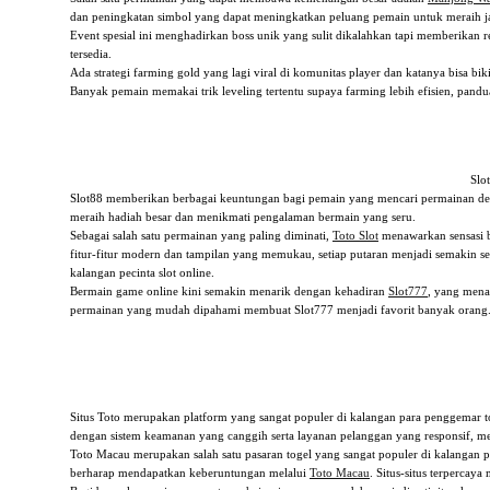
dan peningkatan simbol yang dapat meningkatkan peluang pemain untuk meraih j
Event spesial ini menghadirkan boss unik yang sulit dikalahkan tapi memberikan r
tersedia.
Ada strategi farming gold yang lagi viral di komunitas player dan katanya bisa bik
Banyak pemain memakai trik leveling tertentu supaya farming lebih efisien, pan
Slo
Slot88 memberikan berbagai keuntungan bagi pemain yang mencari permainan de
meraih hadiah besar dan menikmati pengalaman bermain yang seru.
Sebagai salah satu permainan yang paling diminati,
Toto Slot
menawarkan sensasi b
fitur-fitur modern dan tampilan yang memukau, setiap putaran menjadi semakin se
kalangan pecinta slot online.
Bermain game online kini semakin menarik dengan kehadiran
Slot777
, yang mena
permainan yang mudah dipahami membuat Slot777 menjadi favorit banyak orang. 
Situs Toto merupakan platform yang sangat populer di kalangan para penggemar 
dengan sistem keamanan yang canggih serta layanan pelanggan yang responsif, 
Toto Macau merupakan salah satu pasaran togel yang sangat populer di kalangan p
berharap mendapatkan keberuntungan melalui
Toto Macau
. Situs-situs terperca