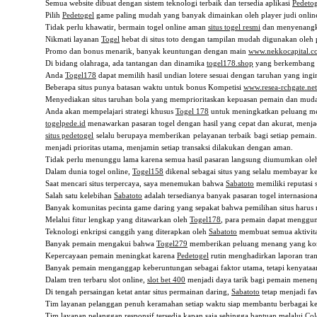
Semua website dibuat dengan sistem teknologi terbaik dan tersedia aplikasi
Pedetog
Pilih
Pedetogel
game paling mudah yang banyak dimainkan oleh player judi onlin
Tidak perlu khawatir, bermain togel online aman
situs togel resmi
dan menyenangk
Nikmati layanan
Togel
hebat di situs toto dengan tampilan mudah digunakan oleh
Promo dan bonus menarik, banyak keuntungan dengan main
www.nekkocapital.
Di bidang olahraga, ada tantangan dan dinamika
togel178.shop
yang berkembang b
Anda
Togel178
dapat memilih hasil undian lotere sesuai dengan taruhan yang ing
Beberapa situs punya batasan waktu untuk bonus Kompetisi
www.resea-rchgate.net
Menyediakan situs taruhan bola yang memprioritaskan kepuasan pemain dan mu
Anda akan mempelajari strategi khusus
Togel 178
untuk meningkatkan peluang m
togelpede.id
menawarkan pasaran togel dengan hasil yang cepat dan akurat, menja
situs pedetogel
selalu berupaya memberikan pelayanan terbaik bagi setiap pemain
menjadi prioritas utama, menjamin setiap transaksi dilakukan dengan aman.
Tidak perlu menunggu lama karena semua hasil pasaran langsung diumumkan ol
Dalam dunia togel online,
Togel158
dikenal sebagai situs yang selalu membayar 
Saat mencari situs terpercaya, saya menemukan bahwa
Sabatoto
memiliki reputasi 
Salah satu kelebihan
Sabatoto
adalah tersedianya banyak pasaran togel internasiona
Banyak komunitas pecinta game daring yang sepakat bahwa pemilihan situs harus m
Melalui fitur lengkap yang ditawarkan oleh
Togel178
, para pemain dapat mengguna
Teknologi enkripsi canggih yang diterapkan oleh
Sabatoto
membuat semua aktivita
Banyak pemain mengakui bahwa
Togel279
memberikan peluang menang yang konsi
Kepercayaan pemain meningkat karena
Pedetogel
rutin menghadirkan laporan trans
Banyak pemain menganggap keberuntungan sebagai faktor utama, tetapi kenyataa
Dalam tren terbaru slot online,
slot bet 400
menjadi daya tarik bagi pemain meneng
Di tengah persaingan ketat antar situs permainan daring,
Sabatoto
tetap menjadi fa
Tim layanan pelanggan penuh keramahan setiap waktu siap membantu berbagai 
Tim layanan pelanggan responsif tersedia kapan saja sehingga bantuan melalui
Co